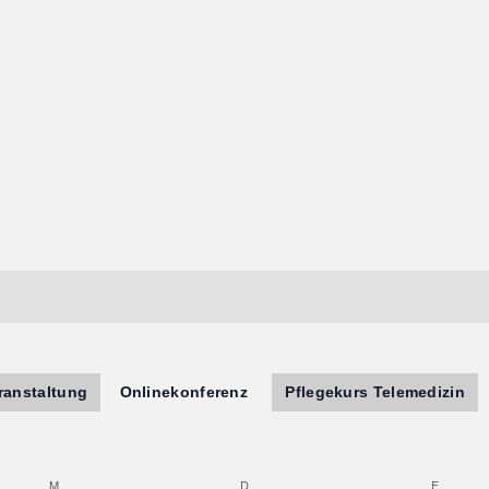
ranstaltung
Onlinekonferenz
Pflegekurs Telemedizin
M
D
F