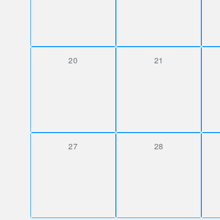
0 Veranstaltungen,
0 Veranstaltungen
20
21
0 Veranstaltungen,
0 Veranstaltungen
27
28