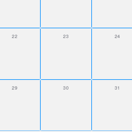
,
0 Veranstaltungen,
0 Veranstaltungen,
0 Veran
22
23
24
,
0 Veranstaltungen,
0 Veranstaltungen,
0 Veran
29
30
31