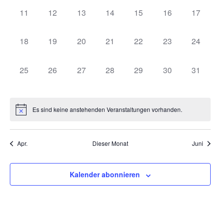
0 Veranstaltungen,
0 Veranstaltungen,
0 Veranstaltungen,
0 Veranstaltungen,
0 Veranstaltungen,
0 Veranstaltung
0 Veran
11
12
13
14
15
16
17
0 Veranstaltungen,
0 Veranstaltungen,
0 Veranstaltungen,
0 Veranstaltungen,
0 Veranstaltungen,
0 Veranstaltung
0 Veran
18
19
20
21
22
23
24
0 Veranstaltungen,
0 Veranstaltungen,
0 Veranstaltungen,
0 Veranstaltungen,
0 Veranstaltungen,
0 Veranstaltung
0 Veran
25
26
27
28
29
30
31
Es sind keine anstehenden Veranstaltungen vorhanden.
Apr.
Dieser Monat
Juni
Kalender abonnieren