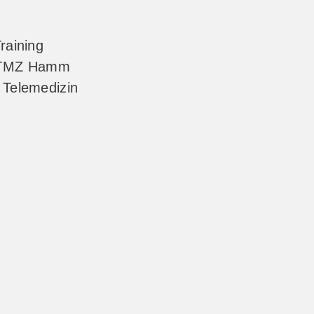
Training
 TMZ Hamm
s Telemedizin