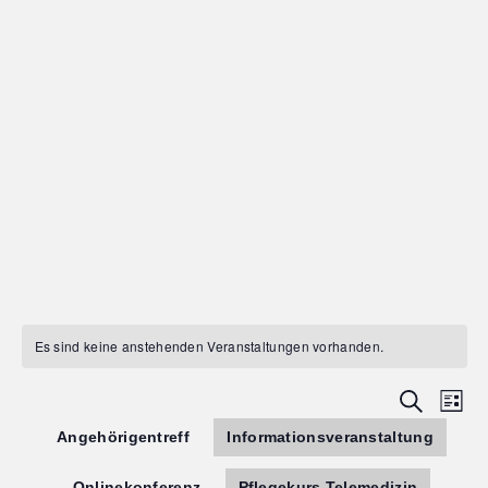
Es sind keine anstehenden Veranstaltungen vorhanden.
Suche
Ve
Vera
Liste
Angehörigentreff
Informationsveranstaltung
An
Suc
Na
Onlinekonferenz
Pflegekurs Telemedizin