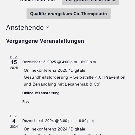
und
Qualifizierungskurs Co-Therapeutin
Anstehende
Ansi
Datum
Vergangene Veranstaltungen
wählen.
Navi
DEZ.
15
Dezember 15, 2025 @ 4:00 p.m.
-
6:00 p.m.
2025
Onlinekonferenz 2025 “Digitale
Gesundheitsförderung – Selbsthilfe 4.0: Prävention
und Behandlung mit Lecanemab & Co”
Online Veranstaltung
Free
DEZ.
4
Dezember 4, 2024 @ 3:00 p.m.
-
6:00 p.m.
2024
Onlinekonferenz 2024 “Digitale