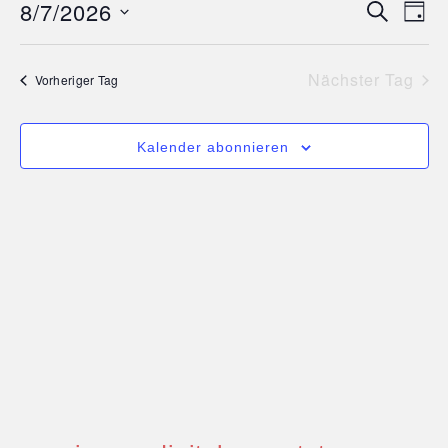
8/7/2026
Suche
Ve
Vera
Tag
Datum
An
wählen.
Suc
Nächster Tag
Vorheriger Tag
Na
und
Kalender abonnieren
Ansi
Navi