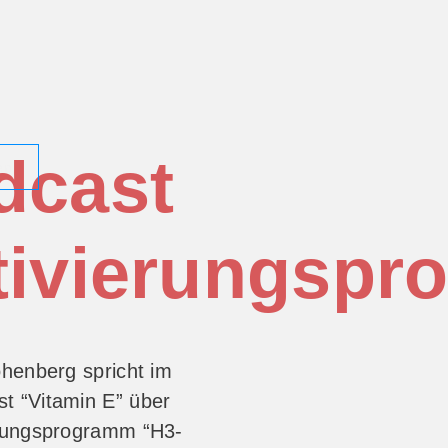
dcast
en
tivierungsp
ohenberg spricht im
t “Vitamin E” über
erungsprogramm “H3-