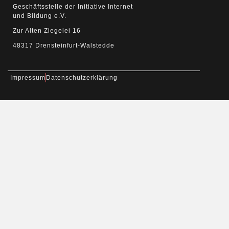
Geschäftsstelle der Initiative Internet
und Bildung e.V.
Zur Alten Ziegelei 16
48317 Drensteinfurt-Walstedde
Impressum
Datenschutzerklärung