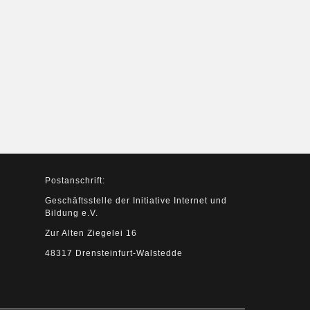
Postanschrift:
Geschäftsstelle der Initiative Internet und
Bildung e.V.
Zur Alten Ziegelei 16
48317 Drensteinfurt-Walstedde